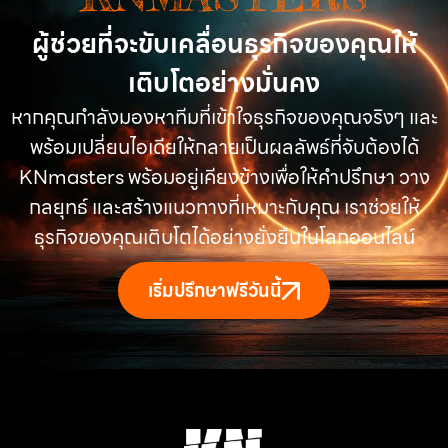
ผู้ช่วยที่จะขับเคลื่อนธุรกิจของคุณให้
เติบโตอย่างมั่นคง
หากคุณกำลังมองหาทีมที่เข้าใจธุรกิจของคุณจริงๆ และ
พร้อมเปลี่ยนไอเดียให้กลายเป็นผลลัพธ์ที่จับต้องได้
KNmasters พร้อมอยู่เคียงข้างเพื่อให้คำปรึกษา วาง
กลยุทธ์ และสร้างแนวทางที่เหมาะกับคุณ เราช่วยให้
ธุรกิจของคุณเติบโตได้อย่างยั่งยืนในโลกออนไลน์
เริ่มปรึกษาฟรีวันนี้