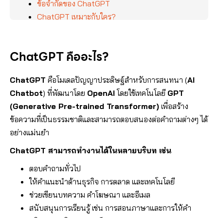
ข้อจำกัดของ ChatGPT
ChatGPT เหมาะกับใคร?
ChatGPT ฟรีหรือเสียเงิน?
1. ChatGPT Free
ChatGPT คืออะไร?
2. ChatGPT Plus ($20/เดือน)
การใช้งาน ChatGPT
ChatGPT
คือโมเดลปัญญาประดิษฐ์สำหรับการสนทนา (
AI
1. วิธีใช้งานผ่านเว็บ
Chatbot
) ที่พัฒนาโดย
OpenAI
โดยใช้เทคโนโลยี
GPT
2. วิธีใช้งานผ่าน API
(Generative Pre-trained Transformer)
เพื่อสร้าง
สรุป
ข้อความที่เป็นธรรมชาติและสามารถตอบสนองต่อคำถามต่างๆ ได้
อย่ารอช้า! ให้ KNmasters ดูแลธุรกิจของคุณวันนี้!
อย่างแม่นยำ
ChatGPT สามารถทำงานได้ในหลายบริบท เช่น
ตอบคำถามทั่วไป
ให้คำแนะนำด้านธุรกิจ การตลาด และเทคโนโลยี
ช่วยเขียนบทความ คำโฆษณา และอีเมล
สนับสนุนการเรียนรู้ เช่น การสอนภาษาและการให้คำ