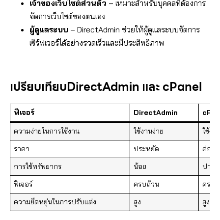
เจ้าของเว็บไซต์ส่วนตัว
– เหมาะสำหรับบุคคลที่ต้องการ
จัดการเว็บไซต์ของตนเอง
ผู้ดูแลระบบ
– DirectAdmin ช่วยให้ผู้ดูแลระบบจัดการ
เซิร์ฟเวอร์ได้อย่างรวดเร็วและมีประสิทธิภาพ
เปรียบเทียบDirectAdmin และ cPanel
ฟีเจอร์
DirectAdmin
cPan
ความง่ายในการใช้งาน
ใช้งานง่าย
ใช้งา
ราคา
ประหยัด
ค่อนข้
การใช้ทรัพยากร
น้อย
ปานก
ฟีเจอร์
ครบถ้วน
ครบถ
ความยืดหยุ่นในการปรับแต่ง
สูง
สูง