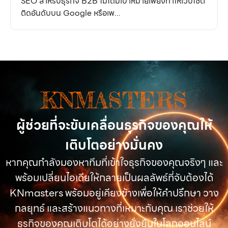
SEO สำหรับธุรกิจ B2B ไม่ได้มีเป้าหมายเพียงทำให้เว็บไซต์
ติดอันดับบน Google หรือเพ...
KNMASTERS
ผู้ช่วยที่จะขับเคลื่อนธุรกิจของคุณให้
เติบโตอย่างมั่นคง
หากคุณกำลังมองหาทีมที่เข้าใจธุรกิจของคุณจริงๆ และ
พร้อมเปลี่ยนไอเดียให้กลายเป็นผลลัพธ์ที่จับต้องได้
KNmasters พร้อมอยู่เคียงข้างเพื่อให้คำปรึกษา วาง
กลยุทธ์ และสร้างแนวทางที่เหมาะกับคุณ เราช่วยให้
ธุรกิจของคุณเติบโตได้อย่างยั่งยืนในโลกออนไลน์