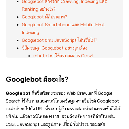
Googlebot ต่างจาก Crawling, Indexing และ
Ranking อย่างไร?
Googlebot มีกี่ประเภท?
Googlebot Smartphone และ Mobile-First
Indexing
Googlebot อ่าน JavaScript ได้หรือไม่?
วิธีควบคุม Googlebot อย่างถูกต้อง
robots.txt ใช้ควบคุมการ Crawl
noindex และ X-Robots-Tag ใช้ควบคุมการ
Index
Googlebot คืออะไร?
Canonical และ Redirect ใช้จัดการ URL ซ้ำ
หรือ URL ที่ย้าย
Googlebot
คือชื่อเรียกรวมของ Web Crawler ที่ Google
วิธีช่วยให้ Googlebot ค้นพบหน้าสำคัญ
Search ใช้ค้นหาและดาวน์โหลดข้อมูลจากเว็บไซต์ Googlebot
วิธีตรวจสอบว่า Googlebot เข้าเว็บไซต์หรือไม่
จะส่งคำขอไปยัง URL ที่ระบบรู้จัก ตรวจสอบว่าสามารถเข้าถึงได้
1. Crawl Stats ใน Google Search Console
หรือไม่ แล้วดาวน์โหลด HTML รวมถึงทรัพยากรที่จำเป็น เช่น
2. URL Inspection
CSS, JavaScript และรูปภาพ เพื่อนำไปประมวลผลต่อ
3. Server Log