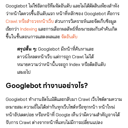
วิธียืนยันว่า Bot เป็น Googlebot จริง
Googlebot ไม่ใช่อัลกอริทึมจัดอันดับ และไม่ได้ตัดสินเพียงลำพัง
Crawl Budget คืออะไร?
ว่าหน้าใดควรขึ้นอันดับแรก หน้าที่หลักของ Googlebot คือการ
HTTP Status Code ที่ Googlebot พบหมายความ
Crawl หรือสำรวจหน้าเว็บ
ส่วนการวิเคราะห์และจัดเก็บข้อมูล
ว่าอย่างไร?
เรียกว่า
Indexing
และการเลือกผลลัพธ์ที่เหมาะสมกับคำค้นเกิด
ปัญหา Googlebot ที่พบบ่อยและวิธีแก้
ขึ้นในขั้นตอนการแสดงผลและ
จัดอันดับ
Checklist เตรียมเว็บไซต์ให้ Googlebot
สรุปสั้น ๆ:
Googlebot มีหน้าที่ค้นหาและ
คำถามที่พบบ่อยเกี่ยวกับ Googlebot
ดาวน์โหลดหน้าเว็บ แต่การถูก Crawl ไม่ได้
Googlebot เข้ามาเว็บไซต์บ่อยแค่ไหน?
หมายความว่าหน้านั้นจะถูก Index หรือติดอันดับ
ส่ง Sitemap แล้ว Googlebot จะ Crawl และ
เสมอไป
Index ทุก URL หรือไม่?
Request Indexing ช่วยให้ติดอันดับเร็วขึ้น
Googlebot ทำงานอย่างไร?
หรือไม่?
บล็อก Googlebot ด้วย robots.txt แล้วหน้า
Googlebot ทำงานอัตโนมัติและกลับมา Crawl เว็บไซต์ตามความ
จะหายจาก Google หรือไม่?
เหมาะสม ความถี่ไม่ได้เท่ากันทุกเว็บไซต์หรือทุกหน้า หน้าใหม่
Googlebot ใช้ Cookie หรือ Login เพื่อดู
หน้าอัปเดตบ่อย หรือหน้าที่ Google เห็นว่ามีความสำคัญอาจได้
เนื้อหาหรือไม่?
รับการ Crawl ต่างจากหน้าที่แทบไม่มีการเปลี่ยนแปลง
เว็บไซต์เล็กต้องปรับ Crawl Budget หรือไม่?