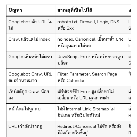
ปัญหา
สาเหตุที่เป็นไปได้
แน
Googlebot เข้า URL ไม่
robots.txt, Firewall, Login, DNS
Live
ได้
หรือ 5xx
Ser
Crawl แล้วแต่ไม่ Index
noindex, Canonical, เนื้อหาซ้ำ บาง
URL
หรือคุณภาพไม่พอ
Inde
Google เห็นหน้าไม่ครบ
JavaScript Error หรือทรัพยากรถูก
ตรว
บล็อก
Scr
Googlebot Crawl URL
Filter, Parameter, Search Page
วิเค
ขยะจำนวนมาก
หรือ Calendar
เว็บไซต์ถูก Crawl น้อย
เซิร์ฟเวอร์ช้า Error สูง เนื้อหาไม่
เทีย
ลง
เปลี่ยน หรือ URL คุณภาพต่ำ
เปล
หน้าใหม่ไม่ถูกพบ
ไม่มี Internal Link, Sitemap ไม่
เพิ่
อัปเดต หรือเว็บไซต์ใหม่
Req
URL เก่ายังปรากฏ
Redirect/Canonical ไม่ชัด หรือยัง
อัปเ
มีลิงก์ภายในชี้อยู่
Res